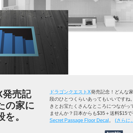
X発売記
ドラゴンクエストX
発売記念！どんな
段のひとつくらいあってもいいですね
たの家に
きとお宝たくさんなところにつながっ
ませんか？日本からも$35＋送料$15
段を。
Secret Passage Floor Decal
。
(さらに