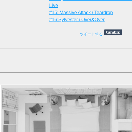
Live
#15: Massive Attack / Teardrop
#16:Sylvester / Over&Over
ツイートする