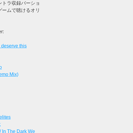
ントラ収録バーショ
ゲームで聴けるオリ
r:
 deserve this
p
Demo Mix)
lites
k
/ In The Dark We