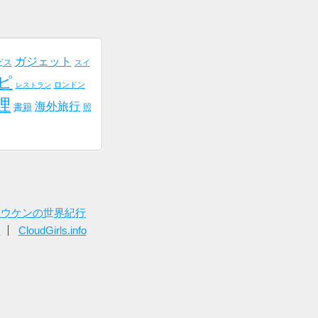
ガジェット
ビス
スイ
ピ
ロンドン
レストラン
理
海外旅行
書籍
照
トウケンの世界紀行
ー
CloudGirls.info