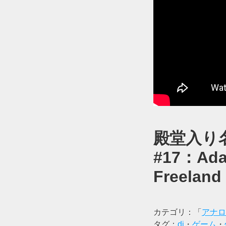
殿堂入り名
#17：Ad
Freeland 
カテゴリ：「
アナロ
タグ：
dj
・
ゲーム
・