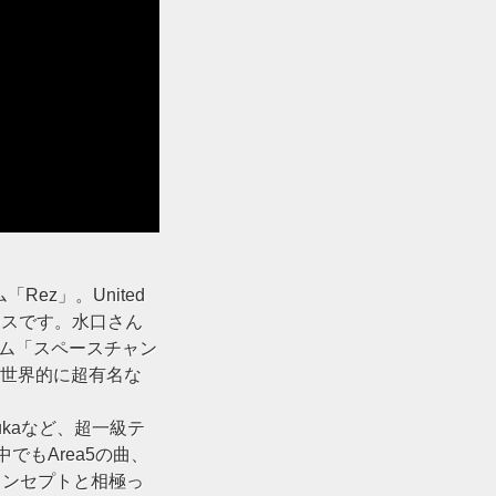
ez」。United
ーピースです。水口さん
のゲーム「スペースチャン
た世界的に超有名な
joukaなど、超一級テ
でもArea5の曲、
映像とコンセプトと相極っ