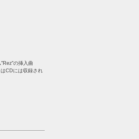
ーム”Rez”の挿入曲
ージョンはCDには収録され