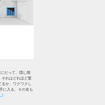
家にだって、隠し階
。それはどれほど驚
てるか、ワクワクし
で手に入る、その名も
…)