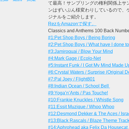
て最高！サンプリングの権利関係上サ
ンはずいぶん様変わりしているので、
ジナルをご紹介します。
RezをAmazonで探す。
Classics and Anthems 100 Back Numbe
#1:
Pet Shop Boys / Being Boring
#2:
Pet Shop Boys / What have I done to
#3:Jamiroquai / Blow Your Mind
#4:Mark Gage / Ecolo-Net
#5:Instant Funk / I Got My Mind Made U
#6:Crystal Waters / Surprise (Original 
#7:Pal Joey / Flight801
#8:Indian Ocean / School Bell
#9:Yoga’n’Ants / Pas Touche!
#10:Frankie Knuckles / Whistle Song
#11:Essit Muzique / Whoo Whoo
#12:Desmond Dekker & The Aces / Israe
#13:Black Rascals / Blaze Theme Trac
#14:Aphrohead aka Felix Da Housecat 