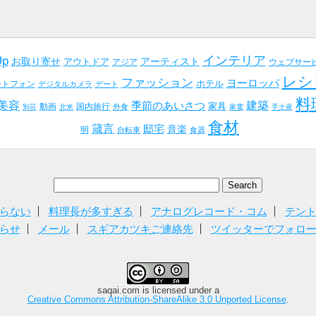
インテリア
Up
お取り寄せ
アーティスト
アウトドア
アジア
ウェブサー
レシ
ファッション
ヨーロッパ
ホテル
ートフォン
デジタルカメラ
デート
料
美容
建築
季節のあいさつ
家具
動画
国内旅行
外食
別荘
北米
家電
手土産
食材
箴言
邸宅
音楽
明
自転車
食器
らない
料理長が多すぎる
アナログレコード・コム
テン
らせ
メール
スギアカツキご連絡先
ツイッターでフォロ
saqai.com
is licensed under a
Creative Commons Attribution-ShareAlike 3.0 Unported License
.