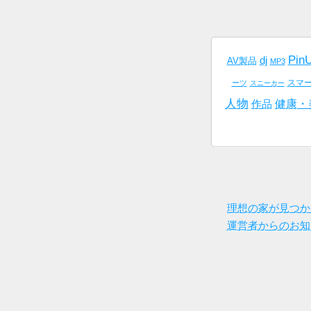
Pin
dj
AV製品
MP3
スマ
ーツ
スニーカー
人物
健康・
作品
理想の家が見つか
運営者からのお知