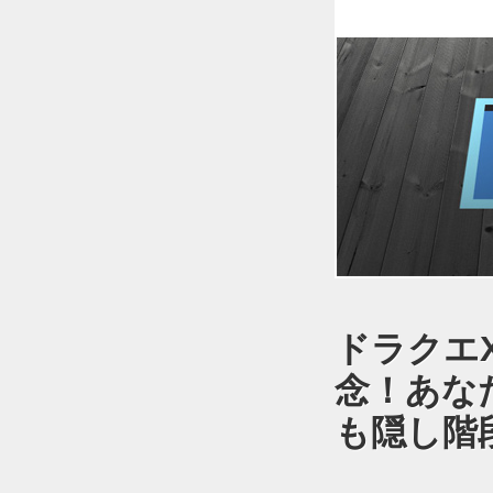
ドラクエ
念！あな
も隠し階