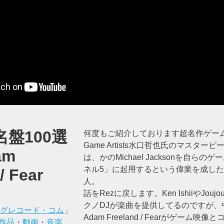
盤100選
何度もご紹介しております超名作ゲーム「R
Game Artists水口哲也氏のマスタ
am
は、かのMichael Jacksonを自ら
ネル5」に起用するという偉業を成し
/ Fear
人。
話をRezに戻します。Ken IshiiやJou
クノDJが楽曲を提供してるのですが、中
グレコード・コム
」
Adam Freeland / Fearがゲーム
作品
・
動画
・
音楽