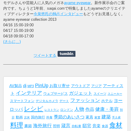
モデルさんや芸能人に人気のメガネ
ayame eyewear
。新作展示会のご案
内です。ちょうど1年前、saqai.comで特集しましたayameのクリエイテ
ィブディレクター
今泉悠氏の独占インタビュー
もどうぞお見逃しなく。
ayame eyewear collection 2013
04/16 15:00-19:00
04/17 15:00-19:00
04/18 09:00-17:00
(さらに…)
ツイートする
PinUp
dj
AV製品
お取り寄せ
アーティス
アウトドア
アジア
MP3
インテリア
ガジェット
ト
ウェブサービス
スイーツ
スニーカー
ファッション
ヨー
ホテル
スマートフォン
デジタルカメラ
デート
レシピ
人物
健康・美容
作品
ロッパ
ロンドン
レストラン
別
建築
季節のあいさつ
家具
動画
国内旅行
外食
荘
北米
家電
手土産
料理
食材
海外旅行
箴言
邸宅
音楽
書籍
照明
自転車
食器