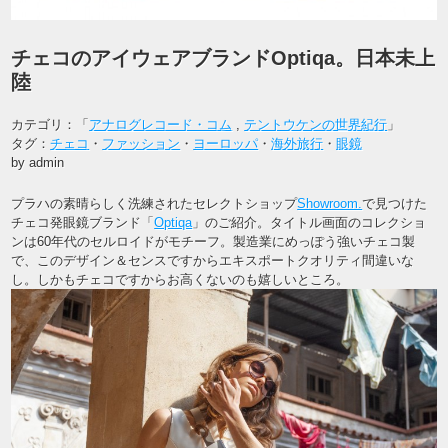
チェコのアイウェアブランドOptiqa。日本未上
陸
カテゴリ：「
アナログレコード・コム
,
テントウケンの世界紀行
」
タグ：
チェコ
・
ファッション
・
ヨーロッパ
・
海外旅行
・
眼鏡
by admin
プラハの素晴らしく洗練されたセレクトショップ
Showroom.
で見つけた
チェコ発眼鏡ブランド「
Optiqa
」のご紹介。タイトル画面のコレクショ
ンは60年代のセルロイドがモチーフ。製造業にめっぽう強いチェコ製
で、このデザイン＆センスですからエキスポートクオリティ間違いな
し。しかもチェコですからお高くないのも嬉しいところ。