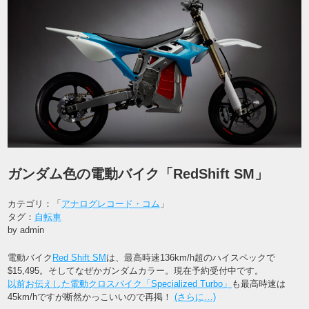
ガンダム色の電動バイク「RedShift SM」
カテゴリ：「
アナログレコード・コム
」
タグ：
自転車
by admin
電動バイク
Red Shift SM
は、最高時速136km/h超のハイスペックで
$15,495。そしてなぜかガンダムカラー。現在予約受付中です。
以前お伝えした電動クロスバイク「Specialized Turbo」
も最高時速は
45km/hですが断然かっこいいので再掲！
(さらに…)