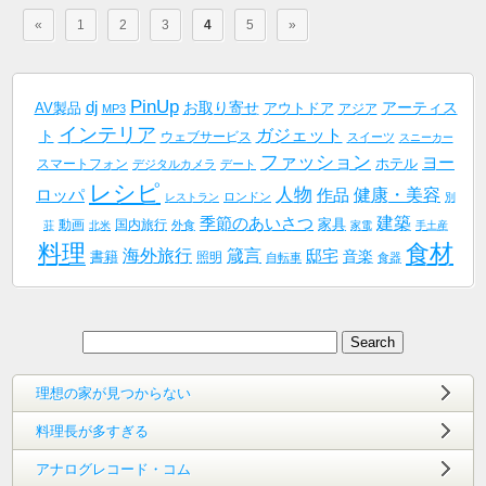
«
1
2
3
4
5
»
PinUp
dj
AV製品
お取り寄せ
アーティス
アウトドア
アジア
MP3
インテリア
ガジェット
ト
ウェブサービス
スイーツ
スニーカー
ファッション
ヨー
ホテル
スマートフォン
デジタルカメラ
デート
レシピ
人物
健康・美容
作品
ロッパ
ロンドン
レストラン
別
建築
季節のあいさつ
家具
動画
国内旅行
外食
荘
北米
家電
手土産
料理
食材
海外旅行
箴言
邸宅
音楽
書籍
照明
自転車
食器
理想の家が見つからない
料理長が多すぎる
アナログレコード・コム