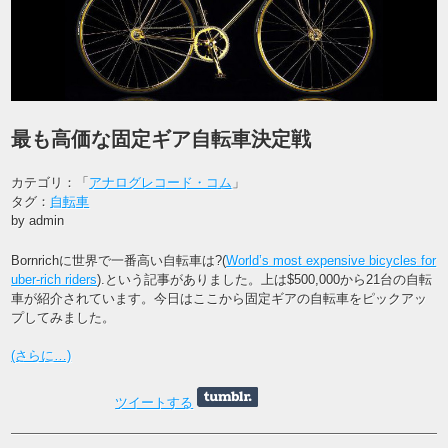
最も高価な固定ギア自転車決定戦
カテゴリ：「
アナログレコード・コム
」
タグ：
自転車
by admin
Bornrichに世界で一番高い自転車は?(
World’s most expensive bicycles for
uber-rich riders
).という記事がありました。上は$500,000から21台の自転
車が紹介されています。今日はここから固定ギアの自転車をピックアッ
プしてみました。
(さらに…)
ツイートする