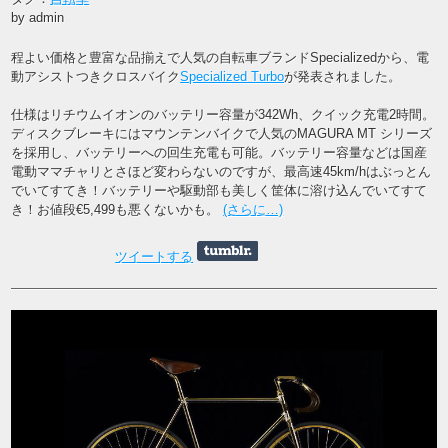
by admin
程よい価格と豊富な品揃えで人気の自転車ブランドSpecializedから、電
動アシストつきクロスバイク
Specialized Turbo
が発表されました。
仕様はリチウムイオンのバッテリー容量が342Wh、クイック充電2時間。
ディスクブレーキにはマウンテンバイクで人気のMAGURA MT シリーズ
を採用し、バッテリーへの回生充電も可能。バッテリー容量などは国産
電動ママチャリとさほど変わらないのですが、最高速45km/hはぶっとん
でいてすてき！バッテリーや駆動部も美しく筐体に溶け込んでいてすて
き！お値段€5,499も悪くないかも。
(さらに…)
ツイートする