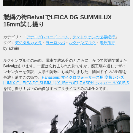
製綱の街BelvalでLEICA DG SUMMILUX
15mm試し撮り
カテゴリ：「
アナログレコード・コム
,
テントウケンの世界紀行
」
タグ：
デジタルカメラ
・
ヨーロッパ
・
ルクセンブルク
・
海外旅行
by admin
ルクセンブルクの南西、電車で約20分のところに、かつて製綱で栄えた
Belvalはあります。一度は忘れ去られた街ですが、廃工場を遺しデザイ
ンセンターを併設。大学の誘致にも成功しました。隣国ドイツの影響を
色濃く遺すこの街で、
Panasonic マイクロフォーサーズ用 交換レンズ
LUMIX G LEICA DG SUMMILUX 15mm /F1.7 ASPH. シルバー H-X015-S
を試し撮り！以下の画像はすべてリサイズのみのJPEGです。