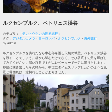
ルクセンブルク、ペトリュス渓谷
カテゴリ：「
テントウケンの世界紀行
」
タグ：
デジタルカメラ
・
ヨーロッパ
・
ルクセンブルク
・
海外旅行
by admin
ルクセンブルクを訪れたなら中心部を護る天然の城壁、ペトリュス渓谷
を渡ることでしょう。橋から望むだけでなく、ぜひ谷底まで足を延ばし
てみてください。深い渓谷ですがエレベーターで一足に降りられます。
谷底に踏み出したその時から、中世にタイムスリップしたかのような風
景と雰囲気は、途切れることがありません。