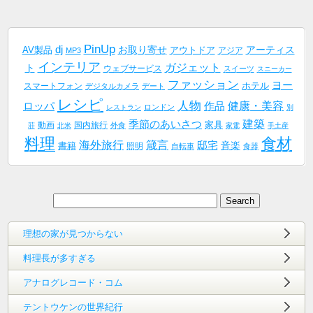
PinUp
dj
AV製品
お取り寄せ
アーティス
アウトドア
アジア
MP3
インテリア
ガジェット
ト
ウェブサービス
スイーツ
スニーカー
ファッション
ヨー
ホテル
スマートフォン
デジタルカメラ
デート
レシピ
人物
健康・美容
作品
ロッパ
ロンドン
レストラン
別
建築
季節のあいさつ
家具
動画
国内旅行
外食
荘
北米
家電
手土産
料理
食材
海外旅行
箴言
邸宅
音楽
書籍
照明
自転車
食器
理想の家が見つからない
料理長が多すぎる
アナログレコード・コム
テントウケンの世界紀行