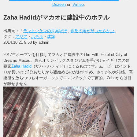
Dezeen
on
Vimeo
.
Zaha Hadidがマカオに建設中のホテル
出典元：「
テントウケンの世界紀行
,
理想の家が見つからない
」
タグ：
アジア
・
ホテル
・
建築
2014.10.21 9:58 by admin
2017年オープンを目指してマカオに建設中のThe Fifth Hotel of City of
Dreams Macau。東京オリンピックスタジアムを手がけるイギリスの建
築家
Zaha Hadid
（ザハ・ハディド）によるものです。ムービーはイント
ロが長いので2分あたりから観始めるのがおすすめ。さすがの大箱感、高
級感を放ちつつもオーガニックでロマンチックで宇宙的。Zahaからは目
が離せません。