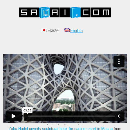
日本語
English
Zaha Hadid unveils sculptural hotel for casino resort in Macau
from