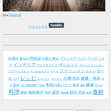
(via
Dezeen
)
ツイートする
PinUp
dj
AV製品
お取り寄せ
アーティス
アウトドア
アジア
MP3
インテリア
ガジェット
ト
ウェブサービス
スイーツ
スニーカー
ファッション
ヨー
ホテル
スマートフォン
デジタルカメラ
デート
レシピ
人物
健康・美容
作品
ロッパ
ロンドン
レストラン
別
建築
季節のあいさつ
家具
動画
国内旅行
外食
荘
北米
家電
手土産
料理
食材
海外旅行
箴言
邸宅
音楽
書籍
照明
自転車
食器