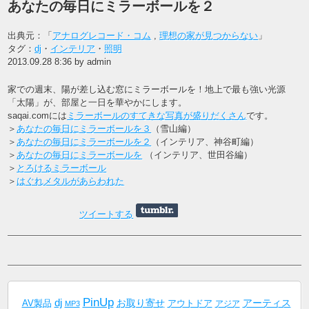
あなたの毎日にミラーボールを２
出典元：「
アナログレコード・コム
,
理想の家が見つからない
」
タグ：
dj
・
インテリア
・
照明
2013.09.28 8:36 by admin
家での週末、陽が差し込む窓にミラーボールを！地上で最も強い光源
「太陽」が、部屋と一日を華やかにします。
saqai.comには
ミラーボールのすてきな写真が盛りだくさん
です。
＞
あなたの毎日にミラーボールを３
（雪山編）
＞
あなたの毎日にミラーボールを２
（インテリア、神谷町編）
＞
あなたの毎日にミラーボールを
（インテリア、世田谷編）
＞
とろけるミラーボール
＞
はぐれメタルがあらわれた
ツイートする
PinUp
dj
AV製品
お取り寄せ
アーティス
アウトドア
アジア
MP3