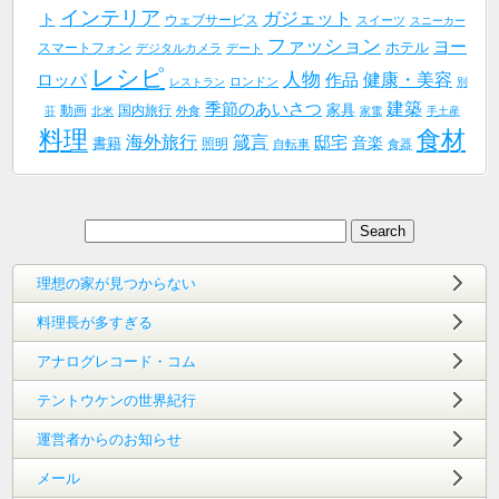
インテリア
ガジェット
ト
ウェブサービス
スイーツ
スニーカー
ファッション
ヨー
ホテル
スマートフォン
デジタルカメラ
デート
レシピ
人物
健康・美容
作品
ロッパ
ロンドン
レストラン
別
建築
季節のあいさつ
家具
動画
国内旅行
外食
荘
北米
家電
手土産
料理
食材
海外旅行
箴言
邸宅
音楽
書籍
照明
自転車
食器
理想の家が見つからない
料理長が多すぎる
アナログレコード・コム
テントウケンの世界紀行
運営者からのお知らせ
メール