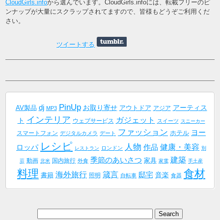
CloudGirls.info
から選んでいます。CloudGirls.infoには、転載フリーのピ
ンナップが大量にスクラップされてますので、皆様もどうぞご利用くだ
さい。
ツイートする
PinUp
dj
AV製品
お取り寄せ
アーティス
アウトドア
アジア
MP3
インテリア
ガジェット
ト
ウェブサービス
スイーツ
スニーカー
ファッション
ヨー
ホテル
スマートフォン
デジタルカメラ
デート
レシピ
人物
健康・美容
作品
ロッパ
ロンドン
レストラン
別
建築
季節のあいさつ
家具
動画
国内旅行
外食
荘
北米
家電
手土産
料理
食材
海外旅行
箴言
邸宅
音楽
書籍
照明
自転車
食器