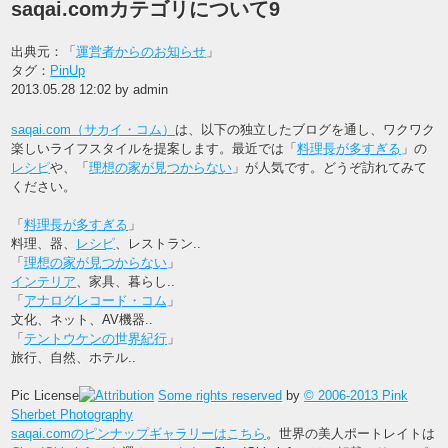
saqai.comカテゴリについて9
出典元：「
運営者からのお知らせ
」
タグ：
PinUp
2013.05.28 12:02 by admin
saqai.com（サカイ・コム）
は、以下の独立したブログを通し、ワクワク
楽しいライフスタイルを提案します。最近では「
料理長が多すぎる
」の
レシピ
や、「
理想の家が見つからない
」が人気です。どうぞ訪れてみて
ください。
「
料理長が多すぎる
」
料理、器、
レシピ
、レストラン..
「
理想の家が見つからない
」
インテリア
、家具、暮らし..
「
アナログレコード・コム
」
文化、ネット、AV機器..
「
テントウケンの世界紀行
」
旅行、自然、ホテル..
Pic License
Some rights reserved
by
© 2006-2013 Pink
Sherbet Photography
saqai.comのピンナップギャラリーはこちら
。世界の美人ポートレイトは