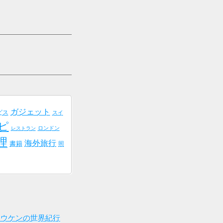
ガジェット
ビス
スイ
ピ
ロンドン
レストラン
理
海外旅行
書籍
照
トウケンの世界紀行