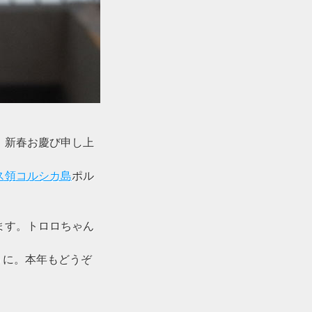
。新春お慶び申し上
ス領コルシカ島
ポル
ます。トロロちゃん
うに。本年もどうぞ