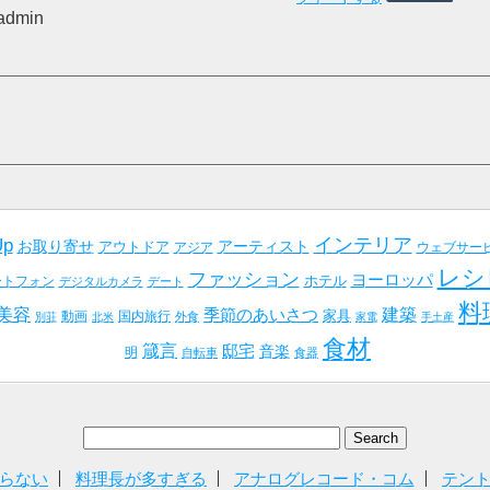
 admin
インテリア
Up
お取り寄せ
アーティスト
アウトドア
アジア
ウェブサー
レシ
ファッション
ヨーロッパ
ホテル
ートフォン
デジタルカメラ
デート
料
美容
建築
季節のあいさつ
家具
動画
国内旅行
外食
別荘
北米
家電
手土産
食材
箴言
邸宅
音楽
明
自転車
食器
らない
料理長が多すぎる
アナログレコード・コム
テン