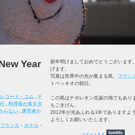
New Year
新年明けましておめでとうございます
げます。
写真は世界中の光が集まる島、
フラン
トベッキオの朝日。
レコード・コム
,
テ
この島はナポレオン生誕の地でもあり
行
,
料理長が多すぎ
もごきげん。
からない
,
運営者か
2012年が光あふれる1年でありますよ
よろしくお願いいたします。
フランス
・
ホテル
・
ツイートする