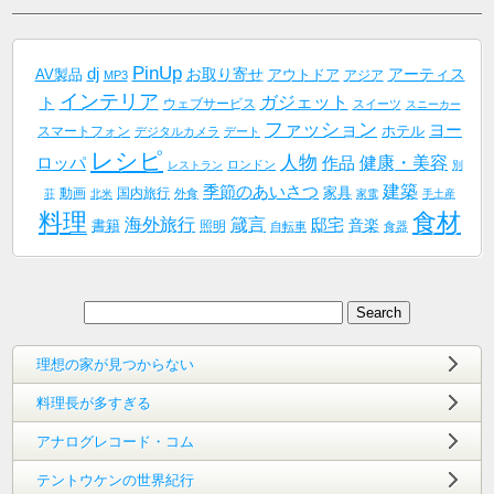
PinUp
dj
AV製品
お取り寄せ
アーティス
アウトドア
アジア
MP3
インテリア
ガジェット
ト
ウェブサービス
スイーツ
スニーカー
ファッション
ヨー
ホテル
スマートフォン
デジタルカメラ
デート
レシピ
人物
健康・美容
作品
ロッパ
ロンドン
レストラン
別
建築
季節のあいさつ
家具
動画
国内旅行
外食
荘
北米
家電
手土産
料理
食材
海外旅行
箴言
邸宅
音楽
書籍
照明
自転車
食器
理想の家が見つからない
料理長が多すぎる
アナログレコード・コム
テントウケンの世界紀行