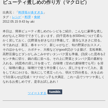
ビューティ煮しめの作り方（マクロビ）
出典元：「
料理長が多すぎる
」
タグ：
レシピ
・
料理
・
食材
2012.05.15 9:43 by aki
本日は、簡単ビューティ煮しめのレシピをご紹介。こんなに豪華な煮し
めがなんと30分でできてしまいます。(0)干昆布を水500mlにつけて柔ら
かく戻しておく。(1)野菜を好きなだけ準備して、適当な大きさに切る。
今であれば、新玉、春キャベツ、新じゃがなど、旬の野菜がおススメ。
そのほかもやし、カボチャ、大根などがgood!(2)さつま揚げ、玄粒車麩、
高野豆腐などダシがしみこみやすいタンパク質も準備。(3)戻った昆布を2
センチ角に切り、鍋の底に並べる。その上に野菜とタンパク質の素材を
入れる。(4)昆布の戻し汁を使って、白味噌（甘めの麦味噌でも可）を溶
く。味噌の量は、味噌汁で使う半分量くらい。戻し汁をすべて入れ、蓋
をして火にかける。強火にして煮立ったら、弱火で25分煮る。火を止め
て5分蒸らせば完成！マクロビっ子も大満足、これ一品でツヤツヤ美しく
なれるお煮しめです。是非お試しあれ！
ツイートする