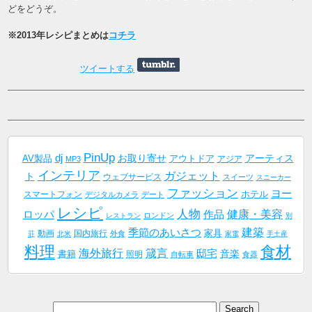
どをどうぞ。
※2013年レシピまとめは
コチラ
ツイートする
PinUp
dj
AV製品
お取り寄せ
アーティス
アウトドア
アジア
MP3
インテリア
ガジェット
ト
ウェブサービス
スイーツ
スニーカー
ファッション
ヨー
ホテル
スマートフォン
デジタルカメラ
デート
レシピ
人物
健康・美容
作品
ロッパ
ロンドン
レストラン
別
建築
季節のあいさつ
家具
動画
国内旅行
外食
荘
北米
家電
手土産
料理
食材
海外旅行
箴言
邸宅
音楽
書籍
照明
自転車
食器