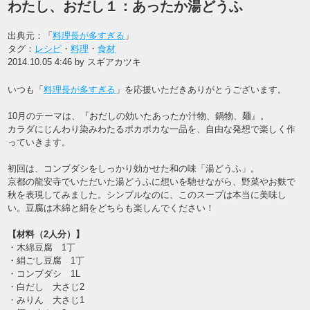
わたし、おだし１：あったか湯どうふ
出典元：「
料理長が多すぎる
」
タグ：
レシピ
・
料理
・
食材
2014.10.05 4:46 by スギアカツキ
いつも「
料理長が多すぎる
」を応援いただきありがとうございます。
10月のテーマは、『おだしの効いたあったか汁物、鍋物、麺』。
カラダにじんわり染みわたるポカポカな一品を、自由な発想で楽しく作
っていきます。
初回は、コンブダシをしっかり効かせた和の味「湯どうふ」。
京都の龍安寺でいただいた湯どうふに想いを馳せながら、野菜やお麩で
秋を表現してみました。シンプルなのに、このスープは本当に美味し
い。豆腐は木綿と絹をどちらも楽しんでください！
【材料（2人分）】
・木綿豆腐 1丁
・絹ごし豆腐 1丁
・コンブダシ 1L
・白だし 大さじ2
・みりん 大さじ1