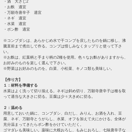
・酒 大さじ2
・お麩 適宜
・万願寺唐辛子 適宜
・ネギ 適宜
・水菜 適宜
・ポン酢 適宜
※コンブダシは、あらかじめ水で干コンブを戻したものを鍋に移し、沸
騰直前まで煮出して作る。コンブは惜しみなくタップリと使って下さ
い。
※お麩は、紅葉柄と手まり柄の2種を使用。色々なお麩がありますから、
お好みのものを楽しく選んで下さい。
※野菜はお好みのものを。白菜、小松菜、キノコ類も美味しい。
【作り方】
１：材料を準備する
水菜はよく洗って切り揃える。ネギは斜め切り、万願寺唐辛子は種を取
って適当な大きさに切る。豆腐は少々大きめに切る。
２：温める
用意しておいた鍋に、コンブダシ、白だし、みりん、お酒を入れ、豆
腐、ネギ、万願寺とうがらし、水菜、オフを加えて火にかける。全体が
充分温まってきたらポン酢をかけていただく。
ゴマダレも美味しい。薬味に大根おろし、もみじおろし、七味唐辛子な