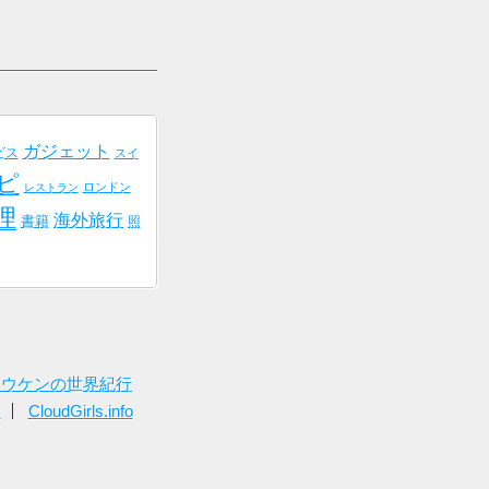
ガジェット
ビス
スイ
ピ
ロンドン
レストラン
理
海外旅行
書籍
照
トウケンの世界紀行
ー
CloudGirls.info