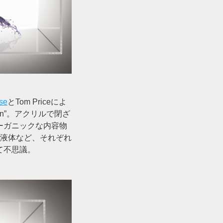
se
とTom Priceによ
tion”。アクリルで閉ざ
ーガニックな内容物
の液体など、それぞれ
て不思議。