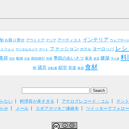
インテリア
Up
お取り寄せ
アーティスト
アウトドア
アジア
ウェブサー
レシ
ファッション
ヨーロッパ
ホテル
ートフォン
デジタルカメラ
デート
料
美容
建築
季節のあいさつ
家具
動画
国内旅行
外食
別荘
北米
家電
手土産
食材
箴言
邸宅
音楽
明
自転車
食器
らない
料理長が多すぎる
アナログレコード・コム
テン
らせ
メール
スギアカツキご連絡先
ツイッターでフォロ