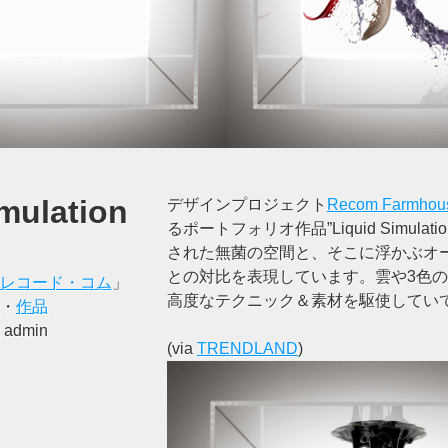
mulation
デザインプロジェクト
Recom Farmhou
るポートフォリオ作品”Liquid Simula
された無菌の空間と、そこに浮かぶオ
との対比を表現しています。雲や3色
レコード・コム
」
高度なテクニック＆素材を駆使してい
・
作品
y admin
(via
TRENDLAND
)