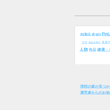
Pin
dj
AV製品
MP3
スマ
ーツ
スニーカー
人物
健康・
作品
理想の家が見つか
運営者からのお知