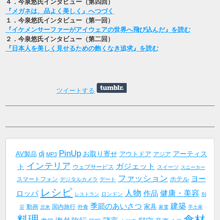
４．今泉悠氏インタビュー（第四回）
『メガネは、品よく美しく』へつづく
１．今泉悠氏インタビュー（第一回）
『イケメンサーファーがアイウェアの世界へ飛び込んだ』を読む
２．今泉悠氏インタビュー（第二回）
『日本人を美しく見せるための飽くなき追求』を読む
ツイートする
PinUp
dj
AV製品
お取り寄せ
アーティス
アウトドア
アジア
MP3
インテリア
ガジェット
ト
ウェブサービス
スイーツ
スニーカー
ファッション
ヨー
ホテル
スマートフォン
デジタルカメラ
デート
レシピ
人物
健康・美容
作品
ロッパ
ロンドン
レストラン
別
建築
季節のあいさつ
家具
動画
国内旅行
外食
荘
北米
家電
手土産
料理
食材