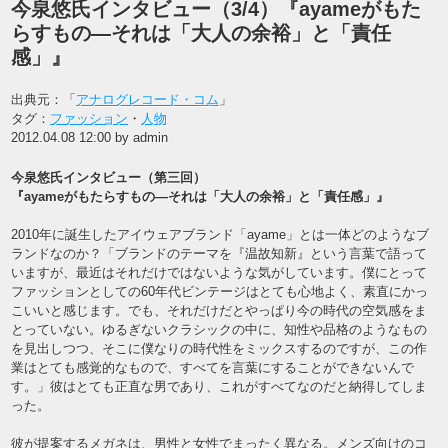
今泉悠氏インタビュー（3/4）『ayameがもた
らすもの―それは「大人の余裕」と「責任
感」』
出典元：「
アナログレコード・コム
」
タグ：
ファッション
・
人物
2012.04.08 12:00 by admin
今泉悠氏インタビュー（第三回）
『ayameがもたらすもの―それは「大人の余裕」と「責任感」』
2010年に誕生したアイウェアブランド「ayame」とは一体どのようなブ
ランドなのか？「ブランドのテーマを『温故知新』という言葉で語って
いますが、最近はそれだけではないような気がしています。僕にとって
ファッションとしての60年代ビンテージはとても心地よく、素直にかっ
こいいと感じます。でも、それだけだとやっぱり今の時代の空気感をま
とっていない。ゆるぎないクラシックの中に、知性や品格のようなもの
を見出しつつ、そこに僕なりの時代性をミックスするのですが、この作
業はとても感覚的なもので、すべてを言葉にすることができないんで
す。」彼はとても正直な男であり、これがすべてなのだと納得してしま
った。
彼が提案するメガネは、男性と女性でまったく異なる。
メンズ向けのコ