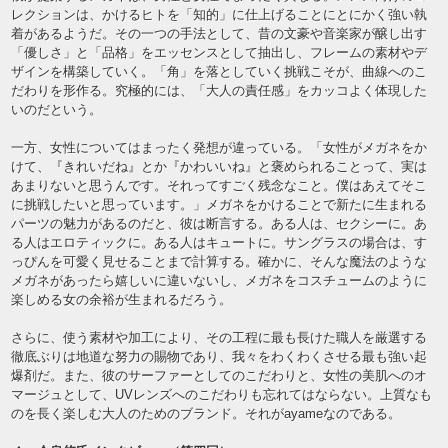
レクションは、かけるヒトを「知的」に仕上げることにとにかく強い執
着があるようだ。その一つの手法として、昔の文豪や音楽家が醸し出す
「優しさ」と「品格」をエッセンスとして抽出し、フレームの素材やデ
ザインを構築していく。「角」を落としていく挑戦こそが、曲線へのこ
だわりを形作る。究極的には、「大人の責任感」をカッコよく体現した
いのだという。
一方、女性についてはまったく発想が違っている。「女性がメガネをか
けて、『きれいだね』とか『かわいいね』と褒められることって、実は
あまりないと思うんです。それってすごく残念なこと。僕はあえてそこ
に挑戦したいと思っています。」メガネをかけることで新たに生まれる
パーツの魅力があるのだと、彼は断言する。ある人は、セクシーに。あ
る人はエロティックに。ある人はキュートに。サングラスの場合は、す
っぴんを可愛く見せることまで計算する。確かに、そんな魔法のような
メガネがあったら嬉しいに違いないし、メガネをコスチュームのように
楽しめる女の余裕が生まれるだろう。
さらに、使う素材や加工により、その工程に最も長けた職人を厳選する
徹底ぶりは地道な努力の賜物であり、我々をわくわくさせる最も強い起
爆剤だ。また、彼のサーファーとしてのこだわりと、女性の美肌へのオ
マージュとして、UVレンズへのこだわりも忘れてはならない。上質なも
のを長く楽しむ大人のためのブランド。それがayameなのである。