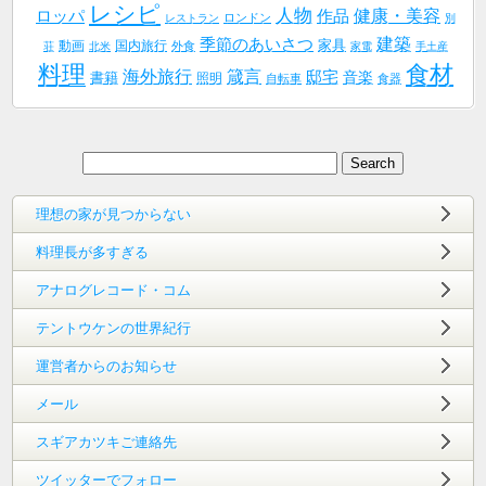
レシピ
人物
健康・美容
作品
ロッパ
ロンドン
レストラン
別
建築
季節のあいさつ
家具
動画
国内旅行
外食
荘
北米
家電
手土産
料理
食材
海外旅行
箴言
邸宅
音楽
書籍
照明
自転車
食器
理想の家が見つからない
料理長が多すぎる
アナログレコード・コム
テントウケンの世界紀行
運営者からのお知らせ
メール
スギアカツキご連絡先
ツイッターでフォロー