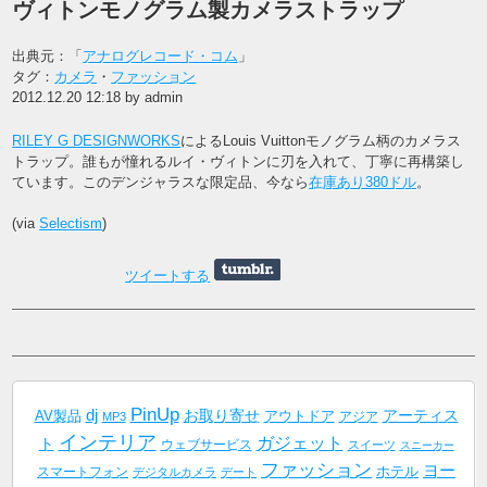
ヴィトンモノグラム製カメラストラップ
出典元：「
アナログレコード・コム
」
タグ：
カメラ
・
ファッション
2012.12.20 12:18 by admin
RILEY G DESIGNWORKS
によるLouis Vuittonモノグラム柄のカメラス
トラップ。誰もが憧れるルイ・ヴィトンに刃を入れて、丁寧に再構築し
ています。このデンジャラスな限定品、今なら
在庫あり380ドル
。
(via
Selectism
)
ツイートする
PinUp
dj
AV製品
お取り寄せ
アーティス
アウトドア
アジア
MP3
インテリア
ガジェット
ト
ウェブサービス
スイーツ
スニーカー
ファッション
ヨー
ホテル
スマートフォン
デジタルカメラ
デート