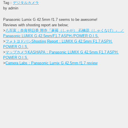
Tag：
デジタルカメラ
by admin
Panasonic Lumix G 42.5mm f1.7 seems to be awesome!
Reviews with shooting report are below;
>
八百富：奈良明日香 岡寺『著莪（しゃが） 石楠花（しゃくなげ）』 ／
Panasonic LUMIX G 42.5mm/F1.7 ASPH./POWER O.I.S.
>
フォトヨドバシShooting Report：LUMIX G 42.5mm F1.7 ASPH.
POWER O.I.S.
>
マップカメラKASHAPA：Panasonic LUMIX G 42.5mm F1.7 ASPH.
POWER O.I.S.
>
Camera Labs：Panasonic Lumix G 42.5mm f1.7 review