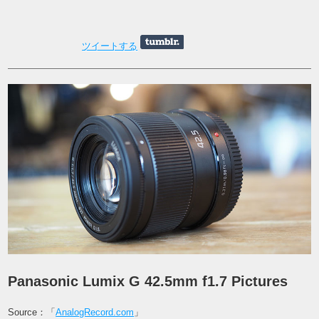
ツイートする
Panasonic Lumix G 42.5mm f1.7 Pictures
Source：「
AnalogRecord.com
」