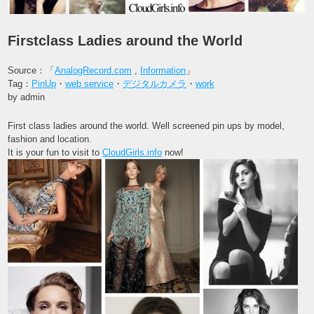
Firstclass Ladies around the World
Source：「
AnalogRecord.com
,
Information
」
Tag：
PinUp
・
web service
・
デジタルカメラ
・
work
by admin
First class ladies around the world. Well screened pin ups by model,
fashion and location.
It is your fun to visit to
CloudGirls.info
now!