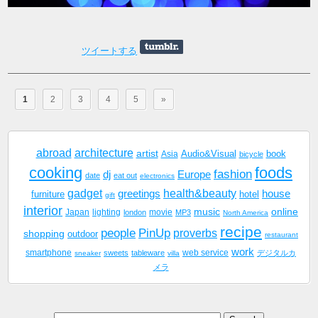
ツイートする
1
2
3
4
5
»
abroad
architecture
artist
Audio&Visual
book
Asia
bicycle
cooking
foods
fashion
dj
Europe
date
eat out
electronics
gadget
health&beauty
greetings
house
furniture
hotel
gift
interior
music
online
Japan
lighting
movie
london
MP3
North America
recipe
people
PinUp
proverbs
shopping
outdoor
restaurant
work
smartphone
sweets
tableware
web service
デジタルカ
sneaker
villa
メラ