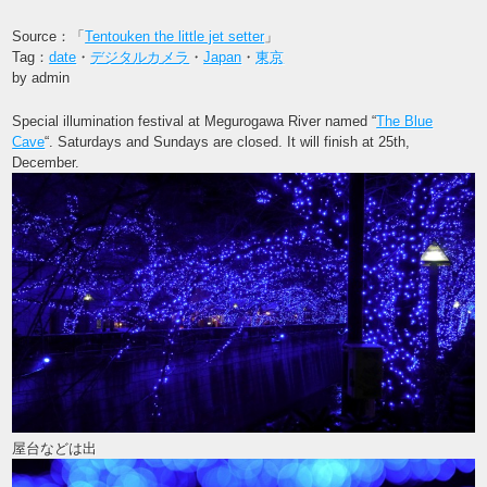
Source：「
Tentouken the little jet setter
」
Tag：
date
・
デジタルカメラ
・
Japan
・
東京
by admin
Special illumination festival at Megurogawa River named “
The Blue
Cave
“. Saturdays and Sundays are closed. It will finish at 25th,
December.
屋台などは出