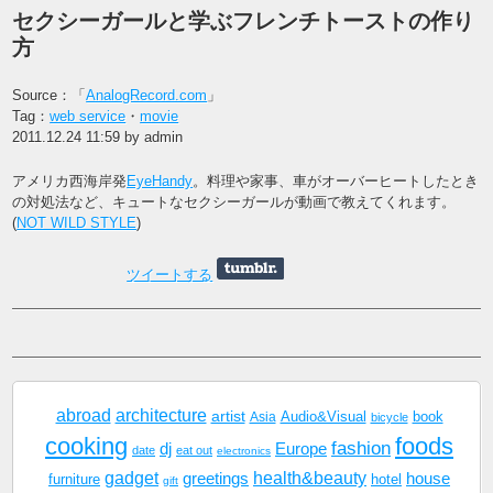
セクシーガールと学ぶフレンチトーストの作り
方
Source：「
AnalogRecord.com
」
Tag：
web service
・
movie
2011.12.24 11:59 by admin
アメリカ西海岸発
EyeHandy
。料理や家事、車がオーバーヒートしたとき
の対処法など、キュートなセクシーガールが動画で教えてくれます。
(
NOT WILD STYLE
)
ツイートする
abroad
architecture
artist
Audio&Visual
book
Asia
bicycle
cooking
foods
fashion
dj
Europe
date
eat out
electronics
gadget
health&beauty
greetings
house
furniture
hotel
gift