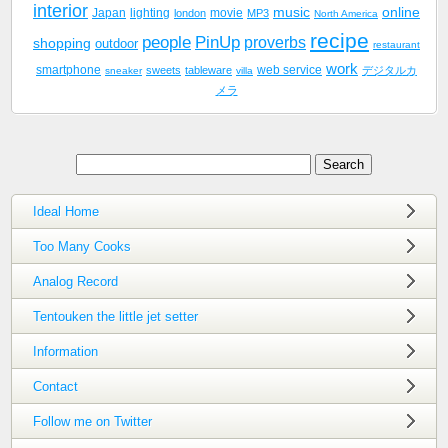
interior
music
online
Japan
lighting
movie
london
MP3
North America
recipe
people
PinUp
proverbs
shopping
outdoor
restaurant
work
smartphone
sweets
tableware
web service
デジタルカ
sneaker
villa
メラ
Ideal Home
Too Many Cooks
Analog Record
Tentouken the little jet setter
Information
Contact
Follow me on Twitter